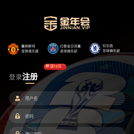
送
18
元
注册
登录