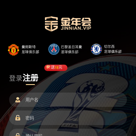
送
18
元
注册
登录